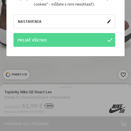
cookies" - môžete s nimi nesúhlasiť).
NASTAVENIA
PRIJAŤ VŠETKO
FARBY (
+5
)
Topánky Nike SB React Leo
hnedá (lt chocolate/black white black)
61,90 €
-46%
115,90 €
Doprava zadarmo od 70,30 €
VÝROBOK BOL PREDANÝ