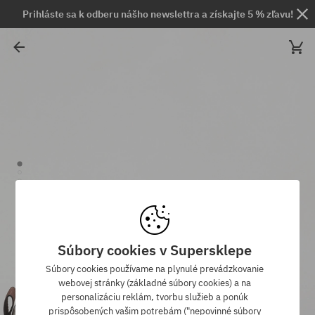
Prihláste sa k odberu nášho newslettra a získajte 5 % zľavu!
Súbory cookies v Supersklepe
Súbory cookies používame na plynulé prevádzkovanie
webovej stránky (základné súbory cookies) a na
personalizáciu reklám, tvorbu služieb a ponúk
prispôsobených vašim potrebám ("nepovinné súbory