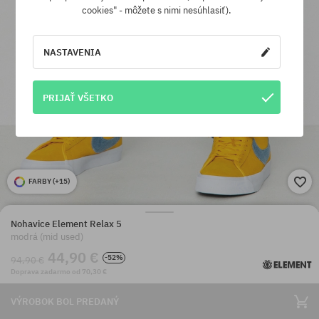
cookies" - môžete s nimi nesúhlasiť).
NASTAVENIA
PRIJAŤ VŠETKO
FARBY (
+15
)
Nohavice Element Relax 5
modrá (mid used)
44,90 €
-52%
94,90 €
Doprava zadarmo od 70,30 €
VÝROBOK BOL PREDANÝ