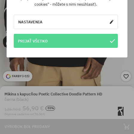
cookies" - môžete s nimi nesúhlasiť).
NASTAVENIA
PRIJAŤ VŠETKO
FARBY (
+15
)
Mikina s kapucňou Poetic Collective Doodle Pattern HD
čierna (black)
56,90 €
-55%
126,90 €
Doprava zadarmo od 70,30 €
VÝROBOK BOL PREDANÝ