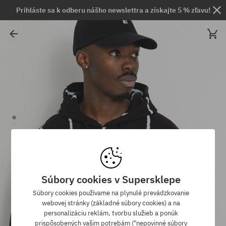
Prihláste sa k odberu nášho newslettra a získajte 5 % zľavu!
Súbory cookies v Supersklepe
Súbory cookies používame na plynulé prevádzkovanie
webovej stránky (základné súbory cookies) a na
personalizáciu reklám, tvorbu služieb a ponúk
prispôsobených vašim potrebám ("nepovinné súbory