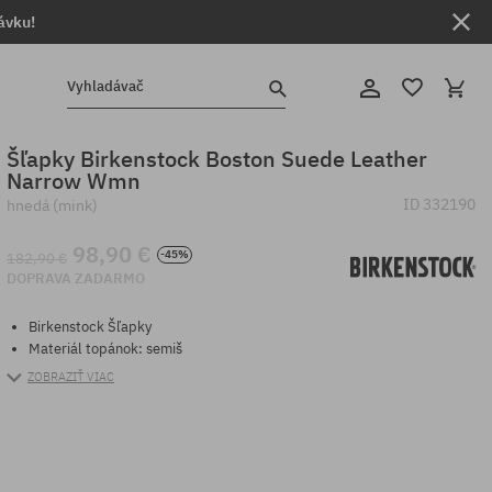
ávku!
Vyhladávač
Šľapky Birkenstock Boston Suede Leather
Narrow Wmn
ID
332190
hnedá (mink)
98,90 €
-45%
182,90 €
DOPRAVA ZADARMO
Birkenstock Šľapky
Materiál topánok: semiš
ZOBRAZIŤ VIAC