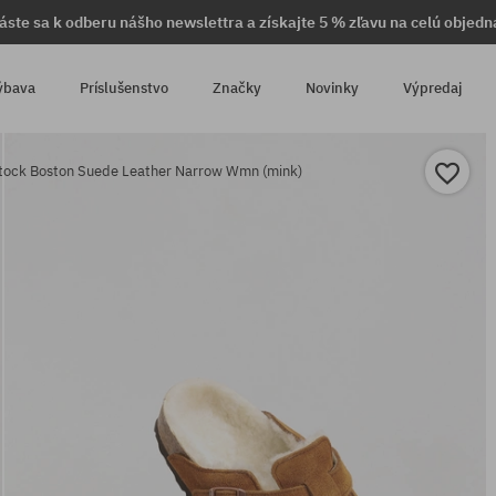
láste sa k odberu nášho newslettra a získajte 5 % zľavu na celú objedn
ýbava
Príslušenstvo
Značky
Novinky
Výpredaj
stock Boston Suede Leather Narrow Wmn (mink)