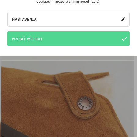
cookies" - môžete s nimi nesúhlasiť).
NASTAVENIA
PRIJAŤ VŠETKO