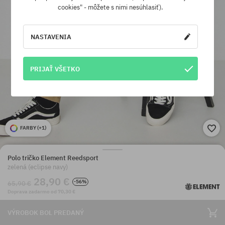
cookies" - môžete s nimi nesúhlasiť).
NASTAVENIA
PRIJAŤ VŠETKO
FARBY (
+1
)
Polo tričko Element Reedsport
zelená (eclipse navy)
28,90 €
-56%
65,90 €
Doprava zadarmo od 70,30 €
VÝROBOK BOL PREDANÝ