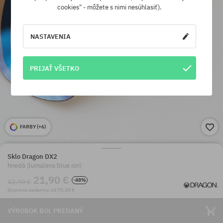
cookies" - môžete s nimi nesúhlasiť).
NASTAVENIA
PRIJAŤ VŠETKO
FARBY (
+6
)
Sklo Dragon DX2
hnedá (lumalens blue ion)
21,90 €
-48%
42,90 €
Doprava zadarmo od 70,30 €
VÝROBOK BOL PREDANÝ