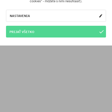
cookies" - môžete s nimi nesúhlasiť).
NASTAVENIA
PRIJAŤ VŠETKO