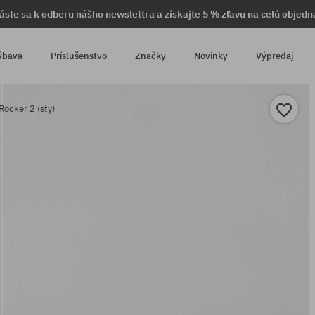
láste sa k odberu nášho newslettra a získajte 5 % zľavu na celú objedn
ýbava
Príslušenstvo
Značky
Novinky
Výpredaj
ocker 2 (sty)