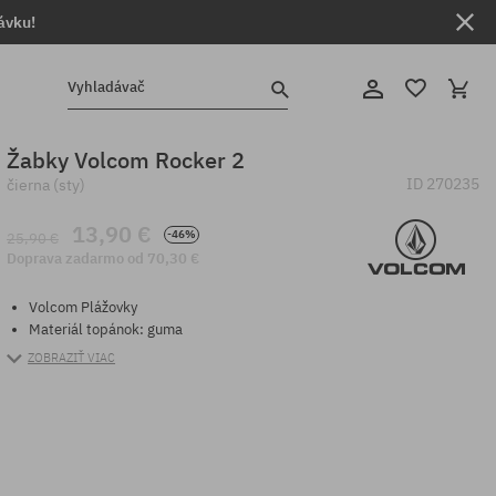
ávku!
Vyhladávač
Žabky Volcom Rocker 2
ID
270235
čierna (sty)
13,90 €
-46%
25,90 €
Doprava zadarmo od 70,30 €
Volcom Plážovky
Materiál topánok: guma
ZOBRAZIŤ VIAC