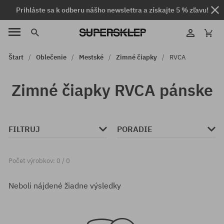
Prihláste sa k odberu nášho newslettra a získajte 5 % zľavu!
Štart
Oblečenie
Mestské
Zimné čiapky
RVCA
Zimné čiapky RVCA pánske
FILTRUJ
PORADIE
Počet výrobkov: 0 / 0
Neboli nájdené žiadne výsledky