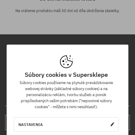
Na vrátenie produktu máš 30 dní od dňa obdržania zásielky.
Newsletter
Prihláste sa na odber nášho newsletteru a ako prvý sa dozviete o
Súbory cookies v Supersklepe
nových produktoch a propagačných akciách!
Navyše získaš zľavový kód -5 % na celú objednávku!
Súbory cookies používame na plynulé prevádzkovanie
webovej stránky (základné súbory cookies) a na
personalizáciu reklám, tvorbu služieb a ponúk
Tvoja e-mailová adresa
prispôsobených vašim potrebám ("nepovinné súbory
cookies" - môžete s nimi nesúhlasiť).
PRIHLÁS SA
NASTAVENIA