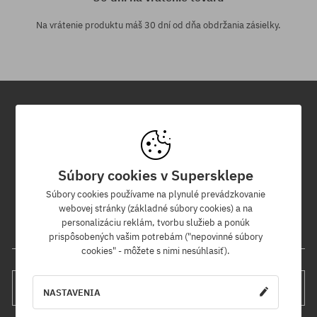
Na vrátenie produktu máš 30 dní od dňa obdržania zásielky.
Newsletter
Prihláste sa na odber nášho newsletteru a ako prvý sa dozviete o
Súbory cookies v Supersklepe
nových produktoch a propagačných akciách!
Navyše získaš zľavový kód -5 % na celú objednávku!
Súbory cookies používame na plynulé prevádzkovanie
webovej stránky (základné súbory cookies) a na
personalizáciu reklám, tvorbu služieb a ponúk
Tvoja e-mailová adresa
prispôsobených vašim potrebám ("nepovinné súbory
cookies" - môžete s nimi nesúhlasiť).
PRIHLÁS SA
NASTAVENIA