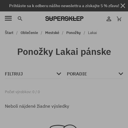
Prihláste sa k odberu nášho newslettra a získajte 5 % zľavu!
Štart
Oblečenie
Mestské
Ponožky
Lakai
Ponožky Lakai pánske
FILTRUJ
PORADIE
Počet výrobkov: 0 / 0
Neboli nájdené žiadne výsledky