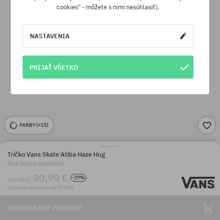
cookies" - môžete s nimi nesúhlasiť).
NASTAVENIA
PRIJAŤ VŠETKO
FARBY (
+15
)
Tričko Vans Skate Atiba Haze Hug
žltá (spicy mustard)
30,90 €
-27%
42,90 €
Doprava zadarmo od 70,30 €
VÝROBOK BOL PREDANÝ