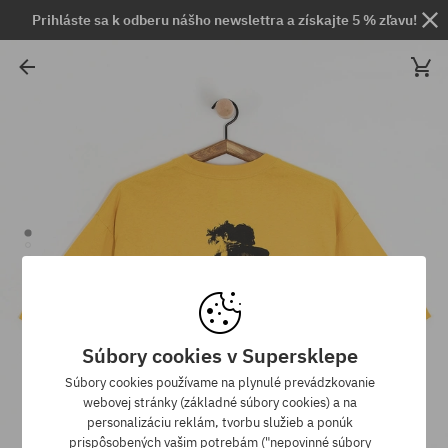
Prihláste sa k odberu nášho newslettra a získajte 5 % zľavu!
Súbory cookies v Supersklepe
Súbory cookies používame na plynulé prevádzkovanie
webovej stránky (základné súbory cookies) a na
personalizáciu reklám, tvorbu služieb a ponúk
prispôsobených vašim potrebám ("nepovinné súbory