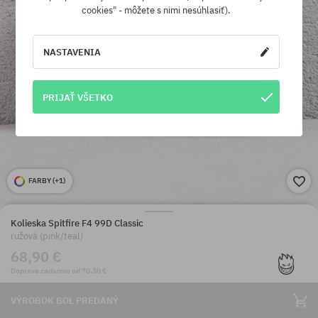
cookies" - môžete s nimi nesúhlasiť).
NASTAVENIA
PRIJAŤ VŠETKO
FARBY (
+1
)
Kolieska Spitfire F4 99D Classic
ružová (pink/teal)
68,90 €
Doprava zadarmo od 70,30 €
VÝROBOK BOL PREDANÝ