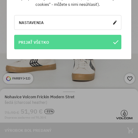
cookies" - môžete s nimi nesúhlasiť).
NASTAVENIA
PRIJAŤ VŠETKO
FARBY (
+12
)
Nohavice Volcom Frickin Modern Stret
šedá (charcoal heather)
51,90 €
-31%
75,90 €
Doprava zadarmo od 70,30 €
VÝROBOK BOL PREDANÝ