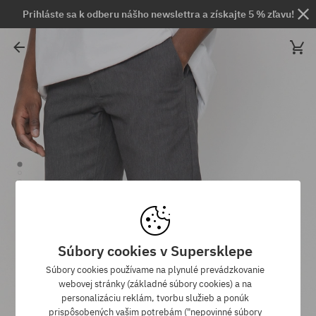
Prihláste sa k odberu nášho newslettra a získajte 5 % zľavu!
Súbory cookies v Supersklepe
Súbory cookies používame na plynulé prevádzkovanie
webovej stránky (základné súbory cookies) a na
personalizáciu reklám, tvorbu služieb a ponúk
prispôsobených vašim potrebám ("nepovinné súbory