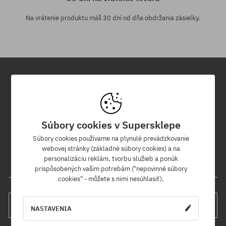
Na vrátenie produktu máš 30 dní od dňa obdržania zásielky.
Newsletter
Prihláste sa na odber nášho newsletteru a ako prvý sa dozviete o
Súbory cookies v Supersklepe
nových produktoch a propagačných akciách!
Navyše získaš zľavový kód -5 % na celú objednávku!
Súbory cookies používame na plynulé prevádzkovanie
webovej stránky (základné súbory cookies) a na
personalizáciu reklám, tvorbu služieb a ponúk
Tvoja e-mailová adresa
prispôsobených vašim potrebám ("nepovinné súbory
cookies" - môžete s nimi nesúhlasiť).
PRIHLÁS SA
NASTAVENIA